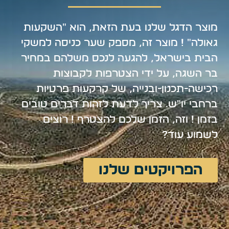
מוצר הדגל שלנו בעת הזאת, הוא "השקעות
גאולה" ! מוצר זה, מספק שער כניסה למשקי
הבית בישראל, להגעה לנכס משלהם במחיר
בר השגה, על ידי הצטרפות לקבוצות
רכישה-תכנון-ובנייה, של קרקעות פרטיות
ברחבי יו"ש. צריך לדעת לזהות דברים טובים
בזמן ! וזה, הזמן שלכם להצטרף ! רוצים
לשמוע עוד?
הפרויקטים שלנו