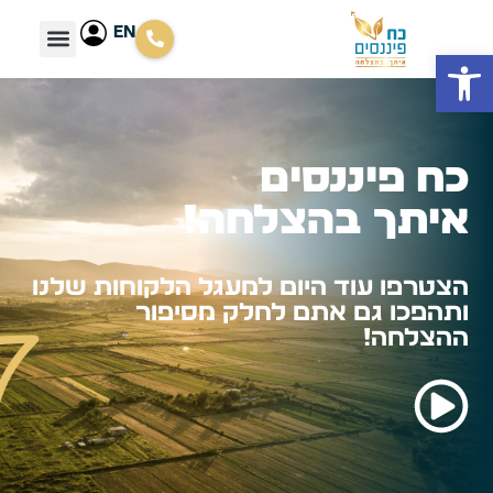
EN
058-
אזור
פתח סרגל נגישות
700-
אישי
6960
כח פיננסים
איתך בהצלחה!
הצטרפו עוד היום למעגל הלקוחות שלנו
ותהפכו גם אתם לחלק מסיפור
ההצלחה!